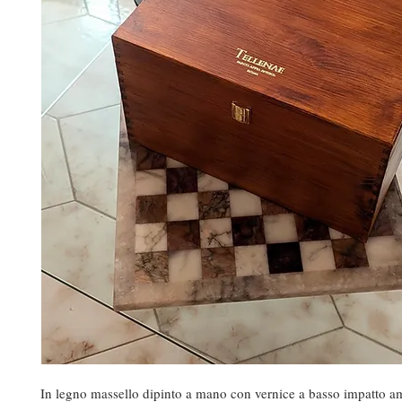
In legno massello dipinto a mano con vernice a basso impatto a